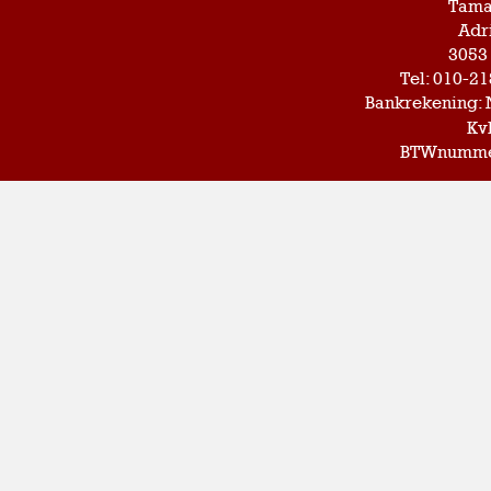
Tama
Adr
3053
Tel: 010-2
Bankrekening: 
Kv
BTWnummer