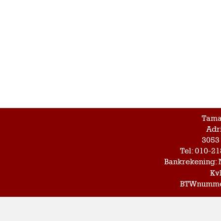
Tama
Adr
3053
Tel: 010-2
Bankrekening: 
Kv
BTWnummer